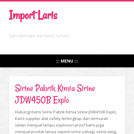
Import Laris
Agen Berbagai Alat Import Terlaris
::: MENU :::
Sirine Pabrik Kimia Sirine
JDW450B Explo
Hubungi Kami Sirine Pabrik Kimia Sirine JDW450B Explo,
Kami supplier alat safety terlengkap dan termurah
selain menjual lampu explosion proof kami juga
menjual produk lainya seperti sirine yahagi, sirine ewig,