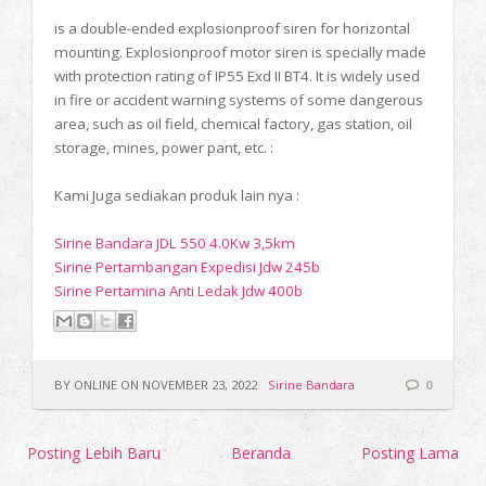
is a double-ended explosionproof siren for horizontal
mounting. Explosionproof motor siren is specially made
with protection rating of IP55 Exd II BT4. It is widely used
in fire or accident warning systems of some dangerous
area, such as oil field, chemical factory, gas station, oil
storage, mines, power pant, etc. :
Kami Juga sediakan produk lain nya :
Sirine Bandara JDL 550 4.0Kw 3,5km
Sirine Pertambangan Expedisi Jdw 245b
Sirine Pertamina Anti Ledak Jdw 400b
BY ONLINE ON NOVEMBER 23, 2022
Sirine Bandara
0
Posting Lebih Baru
Beranda
Posting Lama