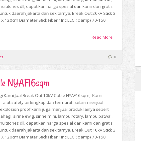
multitones dll, dapat kan harga spesial dari kami dan gratis
 untuk daerah jakarta dan sekitarnya. Break Out 20kV Stick 3
 X 120cm Diameter Stick Fiber 1Inc LLC ( clamp) 70-150
.
Read More
et
0
able NYAF16sqm
i Kami Jual Break Out 10kV Cable NYAF16sqm, Kami
er alat safety terlengkap dan termurah selain menjual
explosion proof kami juga menjual produk lainya seperti
yahagi, sirine ewig, sirine mini, lampu rotary, lampu patwal,
multitones dll, dapat kan harga spesial dari kami dan gratis
 untuk daerah jakarta dan sekitarnya. Break Out 10kV Stick 3
 X 120cm Diameter Stick Fiber 1Inc LLC ( clamp) 70-150