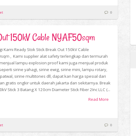
et
0
k Out 150kV Cable NYAF50sqm
i Kami Ready Stok Stick Break Out 150kV Cable
sqm , Kami supplier alat safety terlengkap dan termurah
 menjual lampu explosion proof kami juga menjual produk
seperti sirine yahagi, sirine ewig, sirine mini, lampu rotary,
atwal, sirine multitones dll, dapat kan harga spesial dari
an gratis ongkir untuk daerah jakarta dan sekitarnya. Break
kV Stick 3 Batang X 120cm Diameter Stick Fiber 2Inc LLC (...
Read More
et
0