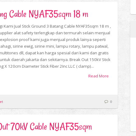
tang Cable NYAF35sqm 18 m
i Kami Jual Stick Ground 3 Batang Cable NYAF35sqm 18 m ,
upplier alat safety terlengkap dan termurah selain menjual
explosion proof kami juga menjual produk lainya seperti
yahagi, sirine ewig, sirine mini, lampu rotary, lampu patwal,
multitones dll, dapat kan harga spesial dari kami dan gratis
 untuk daerah jakarta dan sekitarnya. Break Out 150kV Stick
g X 120cm Diameter Stick Fiber 2Inc LLC ( clamp)...
Read More
et
0
ak Out 70kV Cable NYAF35sqm