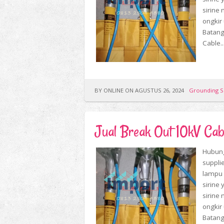
sirine 
ongkir
Batang
Cable..
BY ONLINE ON AGUSTUS 26, 2024
Grounding S
Jual Break Out 10kV C
Hubung
suppli
lampu 
sirine 
sirine 
ongkir
Batang