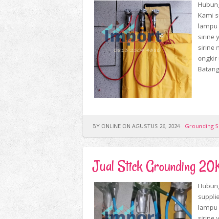
Hubung
Kami s
lampu 
sirine 
sirine 
ongkir
Batang 
BY ONLINE ON AGUSTUS 26, 2024
Grounding S
Jual Stick Grounding 
Hubung
suppli
lampu 
sirine 