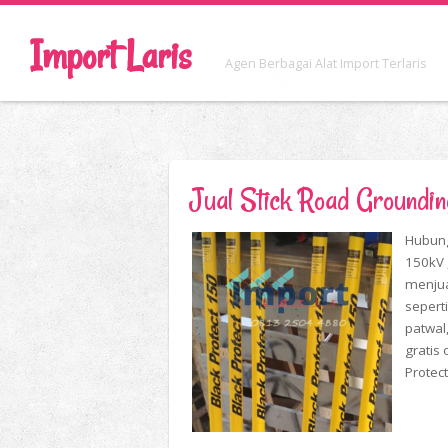
Import Laris
Agen Berbagai Alat Import Terlaris
Jual Stick Road Groundi
Hubung
150kV 
menjua
seperti
patwal,
gratis
Protec