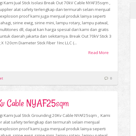
i Kami Jual Stick Isolasi Break Out 70kV Cable NYAF35sqm ,
upplier alat safety terlengkap dan termurah selain menjual
explosion proof kami juga menjual produk lainya seperti
yahagi, sirine ewig, sirine mini, lampu rotary, lampu patwal,
multitones dll, dapat kan harga spesial dari kami dan gratis
 untuk daerah jakarta dan sekitarnya. Break Out 70kV Stick 3
X 120cm Diameter Stick Fiber 1Inc LLC (...
Read More
et
0
20Kv Cable NYAF25sqm
i Kami Jual Stick Grounding 20Kv Cable NYAF25sqm , Kami
er alat safety terlengkap dan termurah selain menjual
explosion proof kami juga menjual produk lainya seperti
yahagi, sirine ewig, sirine mini, lampu rotary, lampu patwal,