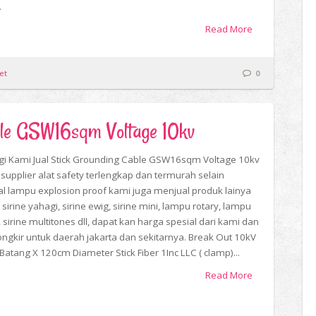
.
Read More
et
0
ble GSW16sqm Voltage 10kv
i Kami Jual Stick Grounding Cable GSW16sqm Voltage 10kv
 supplier alat safety terlengkap dan termurah selain
l lampu explosion proof kami juga menjual produk lainya
 sirine yahagi, sirine ewig, sirine mini, lampu rotary, lampu
 sirine multitones dll, dapat kan harga spesial dari kami dan
 ongkir untuk daerah jakarta dan sekitarnya. Break Out 10kV
 Batang X 120cm Diameter Stick Fiber 1Inc LLC ( clamp)...
Read More