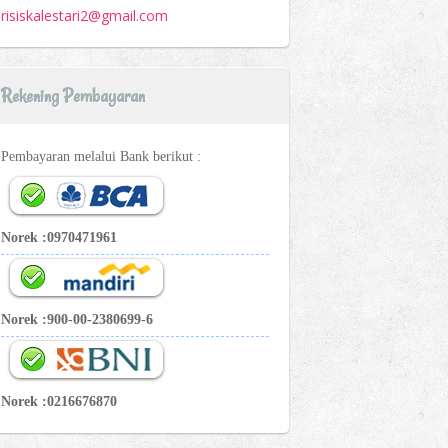
risiskalestari2@gmail.com
Rekening Pembayaran
Pembayaran melalui Bank berikut :
Norek :0970471961
Norek :900-00-2380699-6
Norek :0216676870