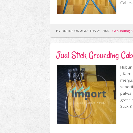
Cable..
BY ONLINE ON AGUSTUS 26, 2024
Grounding S
Jual Stick Grounding Ca
Hubung
, Kami
menjua
seperti
patwal,
gratis
Stick 3