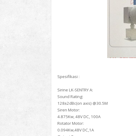
Spesifikasi :
Sirine LK-SENTRY A:
Sound Rating:
128±2dBc(on axis) @30.5M
Siren Motor:
4.875Kw, 48V DC, 100A
Rotator Motor:
0.094Kw,48V DC,1A