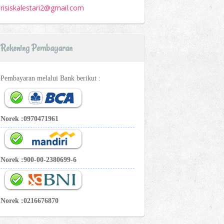
risiskalestari2@gmail.com
Rekening Pembayaran
Pembayaran melalui Bank berikut :
Norek :0970471961
Norek :900-00-2380699-6
Norek :0216676870