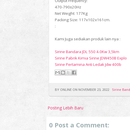
Output Frequency:
470-790±20Hz
Net Weight: 177Kg
Packing Size: 117x102x161cm.
:
Kami Juga sediakan produk lain nya :
Sirine Bandara JDL 550 4.0Kw 3,5km
Sirine Pabrik Kimia Sirine JDW450B Explo
Sirine Pertamina Anti Ledak Jdw 400b
BY ONLINE ON NOVEMBER 23, 2022
Sirine Ban
Posting Lebih Baru
0 Post a Comment: