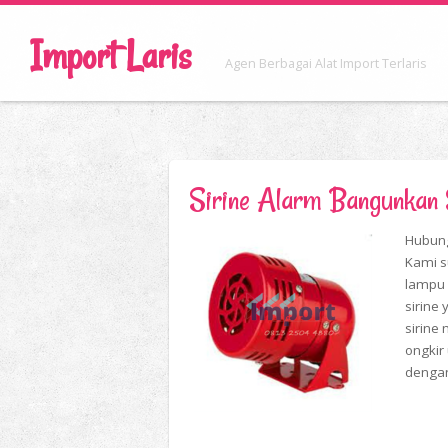
Import Laris
Agen Berbagai Alat Import Terlaris
Sirine Alarm Bangunkan
Hubung
Kami s
lampu 
sirine 
sirine 
ongkir
dengan