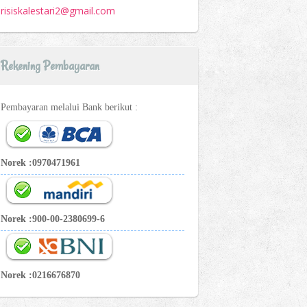
risiskalestari2@gmail.com
Rekening Pembayaran
Pembayaran melalui Bank berikut :
Norek :0970471961
Norek :900-00-2380699-6
Norek :0216676870