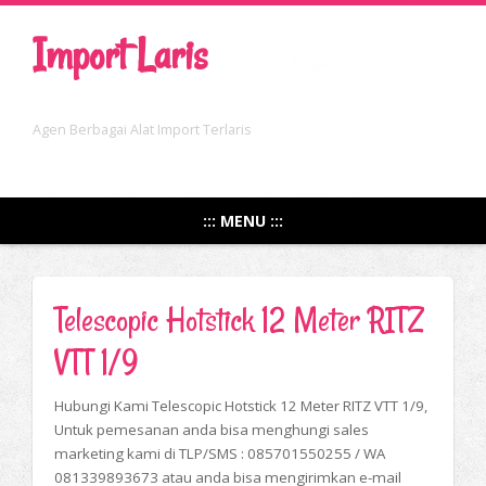
Import Laris
Agen Berbagai Alat Import Terlaris
::: MENU :::
Telescopic Hotstick 12 Meter RITZ
VTT 1/9
Hubungi Kami Telescopic Hotstick 12 Meter RITZ VTT 1/9,
Untuk pemesanan anda bisa menghungi sales
marketing kami di TLP/SMS : 085701550255 / WA
081339893673 atau anda bisa mengirimkan e-mail