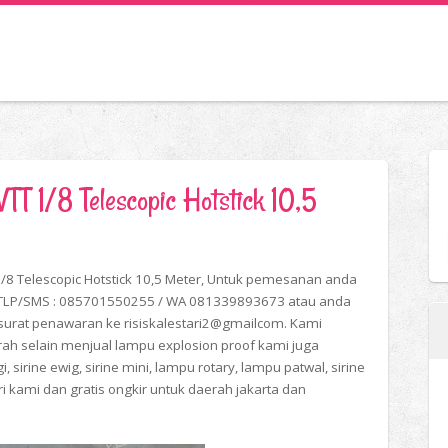
TT 1/8 Telescopic Hotstick 10,5
 1/8 Telescopic Hotstick 10,5 Meter, Untuk pemesanan anda
i TLP/SMS : 085701550255 / WA 081339893673 atau anda
surat penawaran ke risiskalestari2@gmailcom. Kami
urah selain menjual lampu explosion proof kami juga
, sirine ewig, sirine mini, lampu rotary, lampu patwal, sirine
ri kami dan gratis ongkir untuk daerah jakarta dan