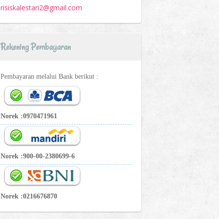
risiskalestari2@gmail.com
Rekening Pembayaran
Pembayaran melalui Bank berikut :
Norek :0970471961
Norek :900-00-2380699-6
Norek :0216676870