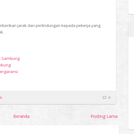
mberikan jarak dan perlindungan kepada pekerja yang
ik.
ck Sambung
ambung
Bergaransi
ck
0
Beranda
Posting Lama