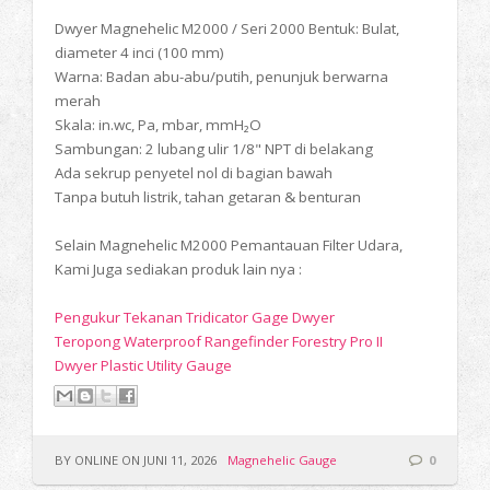
Dwyer Magnehelic M2000 / Seri 2000 Bentuk: Bulat,
diameter 4 inci (100 mm)
Warna: Badan abu-abu/putih, penunjuk berwarna
merah
Skala: in.wc, Pa, mbar, mmH₂O
Sambungan: 2 lubang ulir 1/8" NPT di belakang
Ada sekrup penyetel nol di bagian bawah
Tanpa butuh listrik, tahan getaran & benturan
Selain Magnehelic M2000 Pemantauan Filter Udara,
Kami Juga sediakan produk lain nya :
Pengukur Tekanan Tridicator Gage Dwyer
Teropong Waterproof Rangefinder Forestry Pro II
Dwyer Plastic Utility Gauge
BY ONLINE ON JUNI 11, 2026
Magnehelic Gauge
0