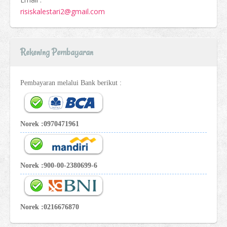
risiskalestari2@gmail.com
Rekening Pembayaran
Pembayaran melalui Bank berikut :
Norek :0970471961
Norek :900-00-2380699-6
Norek :0216676870