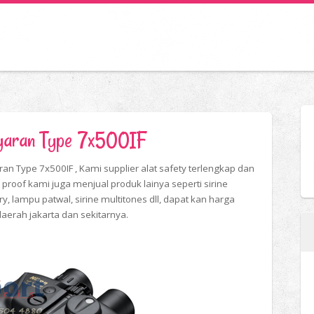
ayaran Type 7x500IF
an Type 7x500IF , Kami supplier alat safety terlengkap dan
proof kami juga menjual produk lainya seperti sirine
ary, lampu patwal, sirine multitones dll, dapat kan harga
 daerah jakarta dan sekitarnya.