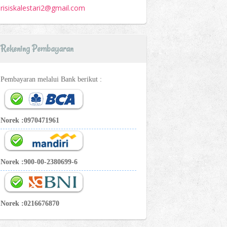
risiskalestari2@gmail.com
Rekening Pembayaran
Pembayaran melalui Bank berikut :
Norek :0970471961
Norek :900-00-2380699-6
Norek :0216676870