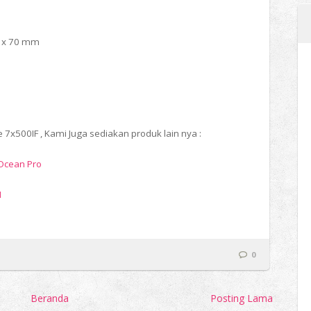
03 x 70 mm
 7x500IF , Kami Juga sediakan produk lain nya :
 Ocean Pro
M
0
Beranda
Posting Lama