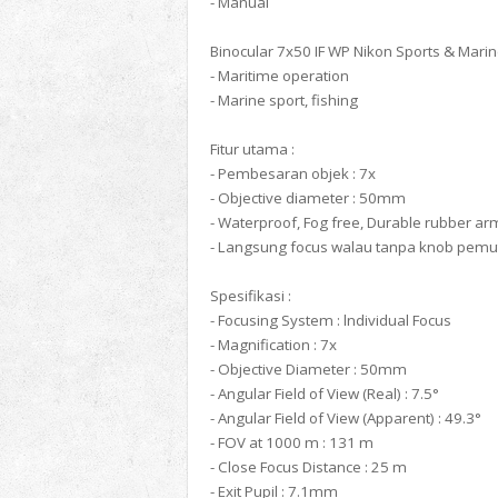
- Manual
Binocular 7x50 IF WP Nikon Sports & Marine 
- Maritime operation
- Marine sport, fishing
Fitur utama :
- Pembesaran objek : 7x
- Objective diameter : 50mm
- Waterproof, Fog free, Durable rubber ar
- Langsung focus walau tanpa knob pemu
Spesifikasi :
- Focusing System : lndividual Focus
- Magnification : 7x
- Objective Diameter : 50mm
- Angular Field of View (Real) : 7.5°
- Angular Field of View (Apparent) : 49.3°
- FOV at 1000 m : 131 m
- Close Focus Distance : 25 m
- Exit Pupil : 7.1mm