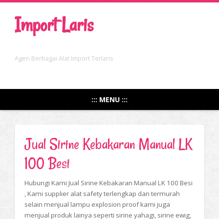
Import Laris
Agen Berbagai Alat Import Terlaris
::: MENU :::
Jual Sirine Kebakaran Manual LK
100 Besi
Hubungi Kami Jual Sirine Kebakaran Manual LK 100 Besi
, Kami supplier alat safety terlengkap dan termurah
selain menjual lampu explosion proof kami juga
menjual produk lainya seperti sirine yahagi, sirine ewig,