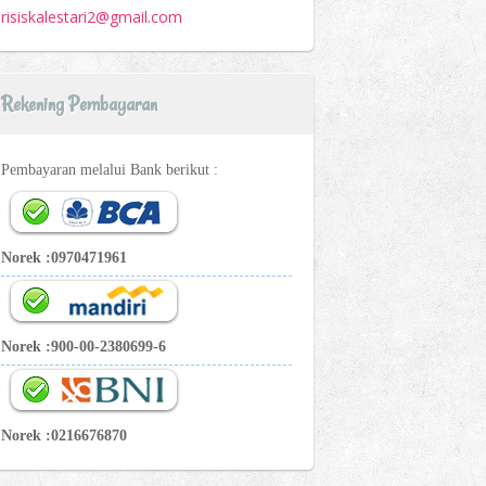
risiskalestari2@gmail.com
Rekening Pembayaran
Pembayaran melalui Bank berikut :
Norek :0970471961
Norek :900-00-2380699-6
Norek :0216676870