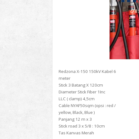
Redzona X-150 150kV Kabel 6
meter
Stick 3 Batang X 120cm
Diameter Stick Fiber 1Inc
LLC ( clamp) 4,5cm
Cable NYAF50sqm (opsi : red /
yellow, Black, Blue )
Panjang 12 m x 3
Stick road 3 x 5/8 : 10cm
Tas Kanvas Merah