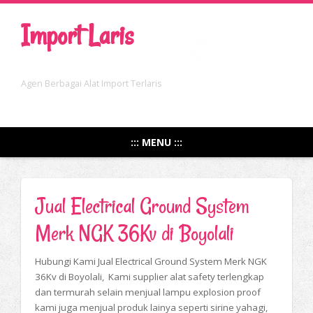
Import Laris
Agen Berbagai Alat Import Terlaris
::: MENU :::
Jual Electrical Ground System
Merk NGK 36Kv di Boyolali
Hubungi Kami Jual Electrical Ground System Merk NGK
36Kv di Boyolali, Kami supplier alat safety terlengkap
dan termurah selain menjual lampu explosion proof
kami juga menjual produk lainya seperti sirine yahagi,