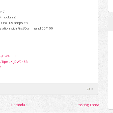
or 7
59 modules)
lt in): 1.5 amps ea.
tegration with FirstCommand 50/100
LK-JDW450B
k Tipe LK-JDW245B
W400B
0
Beranda
Posting Lama