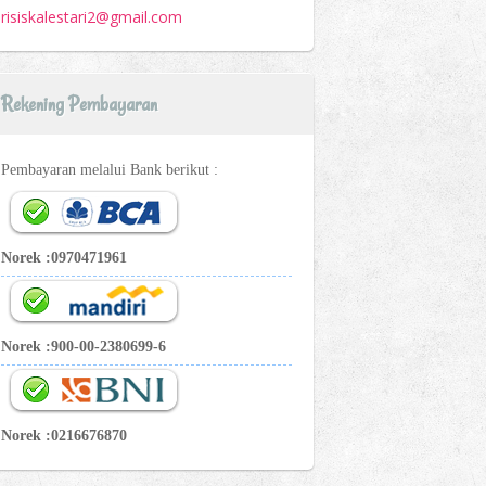
risiskalestari2@gmail.com
Rekening Pembayaran
Pembayaran melalui Bank berikut :
Norek :0970471961
Norek :900-00-2380699-6
Norek :0216676870