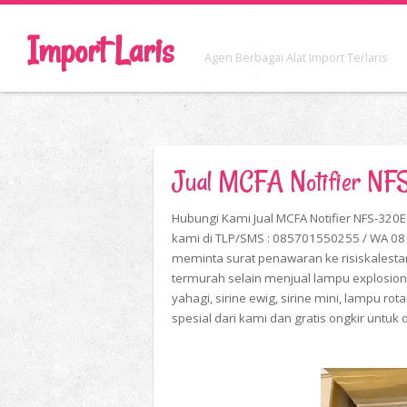
Import Laris
Agen Berbagai Alat Import Terlaris
Jual MCFA Notifier N
Hubungi Kami Jual MCFA Notifier NFS-320
kami di TLP/SMS : 085701550255 / WA 08
meminta surat penawaran ke risiskalesta
termurah selain menjual lampu explosion 
yahagi, sirine ewig, sirine mini, lampu rot
spesial dari kami dan gratis ongkir untuk