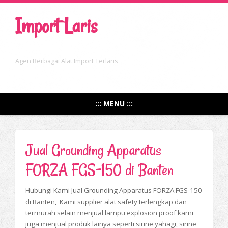
Import Laris
Agen Berbagai Alat Import Terlaris
::: MENU :::
Jual Grounding Apparatus
FORZA FGS-150 di Banten
Hubungi Kami Jual Grounding Apparatus FORZA FGS-150
di Banten, Kami supplier alat safety terlengkap dan
termurah selain menjual lampu explosion proof kami
juga menjual produk lainya seperti sirine yahagi, sirine