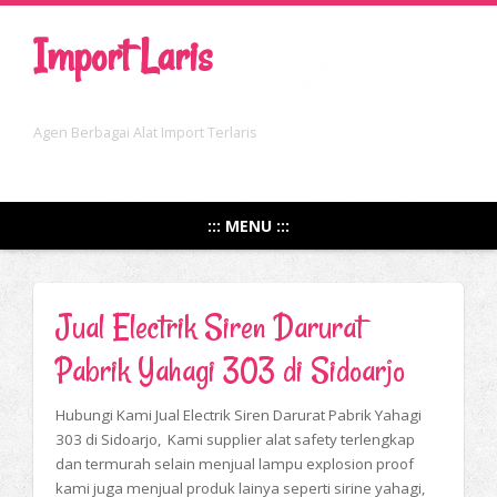
Import Laris
Agen Berbagai Alat Import Terlaris
::: MENU :::
Jual Electrik Siren Darurat
Pabrik Yahagi 303 di Sidoarjo
Hubungi Kami Jual Electrik Siren Darurat Pabrik Yahagi
303 di Sidoarjo, Kami supplier alat safety terlengkap
dan termurah selain menjual lampu explosion proof
kami juga menjual produk lainya seperti sirine yahagi,