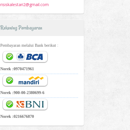
risiskalestari2@gmail.com
Rekening Pembayaran
Pembayaran melalui Bank berikut :
Norek :0970471961
Norek :900-00-2380699-6
Norek :0216676870