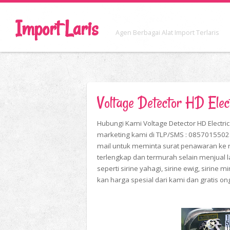
Import Laris
Agen Berbagai Alat Import Terlaris
Voltage Detector HD El
Hubungi Kami Voltage Detector HD Elect
marketing kami di TLP/SMS : 085701550
mail untuk meminta surat penawaran ke ri
terlengkap dan termurah selain menjual 
seperti sirine yahagi, sirine ewig, sirine m
kan harga spesial dari kami dan gratis on