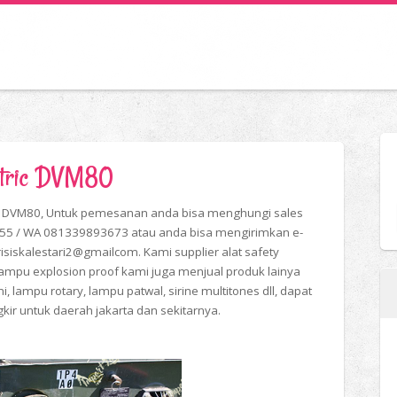
ectric DVM80
ric DVM80, Untuk pemesanan anda bisa menghungi sales
255 / WA 081339893673 atau anda bisa mengirimkan e-
siskalestari2@gmailcom. Kami supplier alat safety
lampu explosion proof kami juga menjual produk lainya
ini, lampu rotary, lampu patwal, sirine multitones dll, dapat
gkir untuk daerah jakarta dan sekitarnya.