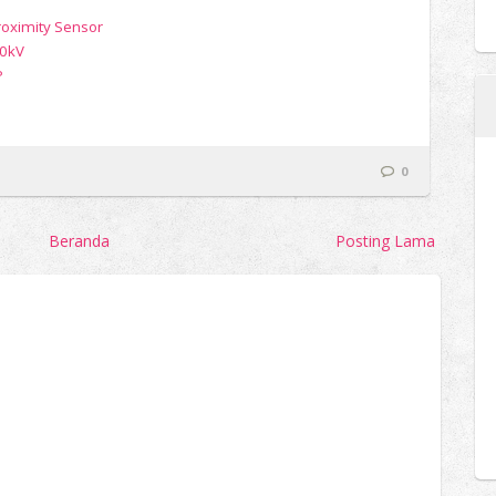
roximity Sensor
10kV
P
0
Beranda
Posting Lama