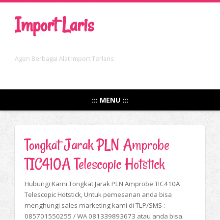
Import Laris
Agen Berbagai Alat Import Terlaris
::: MENU :::
Tongkat Jarak PLN Amprobe
TIC410A Telescopic Hotstick
Hubungi Kami Tongkat Jarak PLN Amprobe TIC410A
Telescopic Hotstick, Untuk pemesanan anda bisa
menghungi sales marketing kami di TLP/SMS :
085701550255 / WA 081339893673 atau anda bisa