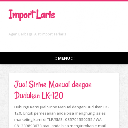
Import Laris
Agen Berbagai Alat Import Terlaris
::: MENU :::
Jual Sirine Manual dengan
Dudukan LK-120
Hubungi Kami Jual Sirine Manual dengan Dudukan LK-
120, Untuk pemesanan anda bisa menghungi sales
marketing kami di TLP/SMS : 085701550255 / WA
081339893673 atau anda bisa mengirimkan e-mail