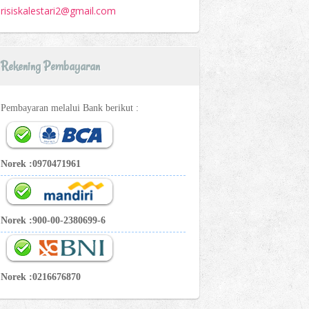
risiskalestari2@gmail.com
Rekening Pembayaran
Pembayaran melalui Bank berikut :
Norek :0970471961
Norek :900-00-2380699-6
Norek :0216676870