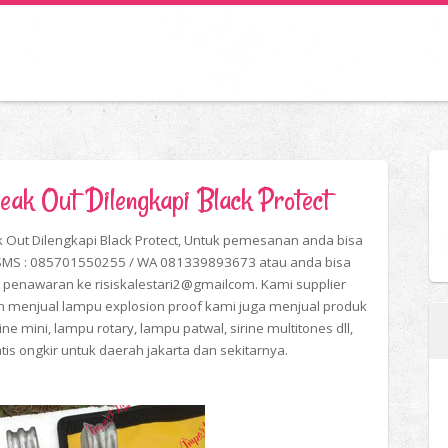
ak Out Dilengkapi Black Protect
 Out Dilengkapi Black Protect, Untuk pemesanan anda bisa
/SMS : 085701550255 / WA 081339893673 atau anda bisa
 penawaran ke risiskalestari2@gmailcom. Kami supplier
in menjual lampu explosion proof kami juga menjual produk
irine mini, lampu rotary, lampu patwal, sirine multitones dll,
tis ongkir untuk daerah jakarta dan sekitarnya.