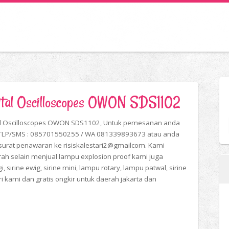
gital Oscilloscopes OWON SDS1102
tal Oscilloscopes OWON SDS1102, Untuk pemesanan anda
i TLP/SMS : 085701550255 / WA 081339893673 atau anda
surat penawaran ke risiskalestari2@gmailcom. Kami
urah selain menjual lampu explosion proof kami juga
, sirine ewig, sirine mini, lampu rotary, lampu patwal, sirine
ri kami dan gratis ongkir untuk daerah jakarta dan