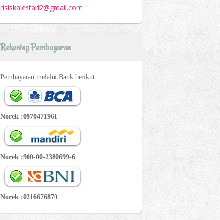
risiskalestari2@gmail.com
Rekening Pembayaran
Pembayaran melalui Bank berikut :
Norek :0970471961
Norek :900-00-2380699-6
Norek :0216676870