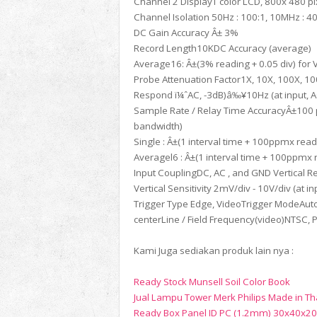
Channel 2 DisplayT color LCD, 800x 480 p
Channel Isolation 50Hz : 100:1, 10MHz : 40
DC Gain Accuracy Â± 3%
Record Length10KDC Accuracy (average)
Average16: Â±(3% reading + 0.05 div) for 
Probe Attenuation Factor1X, 10X, 100X, 1
Respond ï¼ˆAC, -3dB)â‰¥10Hz (at input, 
Sample Rate / Relay Time AccuracyÂ±100 ppm
bandwidth)
Single : Â±(1 interval time + 100ppmx read
Averagel6 : Â±(1 interval time + 100ppmx 
Input CouplingDC, AC , and GND Vertical R
Vertical Sensitivity 2mV/div - 10V/div (at in
Trigger Type Edge, VideoTrigger ModeAuto
centerLine / Field Frequency(video)NTSC,
Kami Juga sediakan produk lain nya :
Ready Stock Munsell Soil Color Book
Jual Lampu Tower Merk Philips Made in Th
Ready Box Panel ID PC (1.2mm) 30x40x20