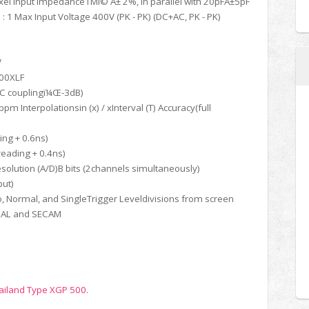
ixel Input Impedance1MÎ© Â± 2%, in parallel with 20pFÂ±5pF
 : 1 Max Input Voltage 400V (PK - PK) (DC+AC, PK - PK)
V
000XLF
AC couplingï¼Œ-3dB)
 Interpolationsin (x) / xInterval (T) Accuracy(full
ing + 0.6ns)
reading + 0.4ns)
esolution (A/D)B bits (2channels simultaneously)
put)
, Normal, and SingleTrigger Leveldivisions from screen
 PAL and SECAM
ailand Type XGP 500.