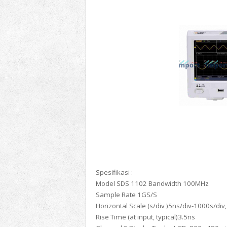
Spesifikasi :
Model SDS 1102 Bandwidth 100MHz
Sample Rate 1GS/S
Horizontal Scale (s/div )5ns/div-1000s/div, 
Rise Time (at input, typical)3.5ns