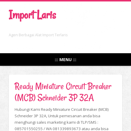
Import Laris
Agen Berbagai Alat Import Terlaris
::: MENU :::
Ready Miniature Circuit Breaker
(MCB) Schneider 3P 32A
Hubungi Kami Ready Miniature Circuit Breaker (MCB)
Schneider 3P 32A, Untuk pemesanan anda bisa
menghungi sales marketing kami di TLP/SMS :
085701550255 / WA 081339893673 atau anda bisa